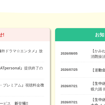
せ!
お知
＃海外ドラマ☆エンタメ」放
【かみね
2026/08/05
消防操
Tpersonal」提供終了の
【運動会
2026/07/25
【生中継
ブ・プレミアム」視聴料金改
2026/07/21
蝶六踊 
【生中継
2026/07/21
ビス 新登場!!