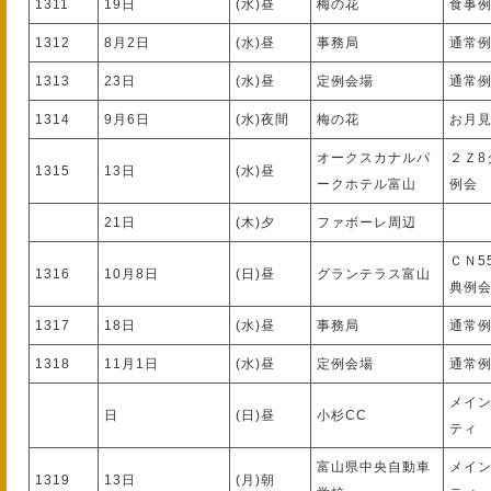
1311
19日
(水)昼
梅の花
食事
1312
8月2日
(水)昼
事務局
通常
1313
23日
(水)昼
定例会場
通常
1314
9月6日
(水)夜間
梅の花
お月
オークスカナルパ
２Ｚ8
1315
13日
(水)昼
ークホテル富山
例会
21日
(木)夕
ファボーレ周辺
ＣＮ5
1316
10月8日
(日)昼
グランテラス富山
典例
1317
18日
(水)昼
事務局
通常
1318
11月1日
(水)昼
定例会場
通常
メイ
日
(日)昼
小杉CC
ティ
富山県中央自動車
メイ
1319
13日
(月)朝