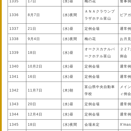
1335
17日
(水)昼
梅の花
食事
ＡＮＡクラウンプ
1336
8月7日
(水)夜間
ビア
ラザホテル富山
1337
21日
(水)昼
定例会場
通常
1338
9月4日
(水)夜間
梅の花
お月
オークスカナルパ
２Ｚ7
1339
18日
(水)昼
ークホテル富山
例会
1340
10月2日
(水)昼
定例会場
通常
1341
16日
(水)昼
定例会場
通常
富山県中央自動車
メイ
1342
11月7日
(木)朝
学校
ィ例
1343
20日
(水)昼
定例会場
通常
1344
12月4日
(水)昼
定例会場
通常
1345
18日
(水)夜間
会場未定
X'ma