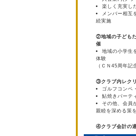
楽しく充実し
メンバー相互
続実施
②
地域の子ども
催
地域の小学生
体験
（ＣＮ45周年記
③
クラブ内レク
ゴルフコンペ
鮎焼きパーテ
その他、会員
親睦を深める策
④
クラブ会計の適