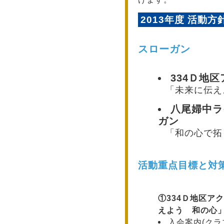
2013年度 活動方
スローガン
334Ｄ地
「未来に伝え
八尾婦中ラ
ガン
「和の心で拓
活動重点目標と対
①
334Ｄ地区ア
えよう 和の心
入会案内(クラ