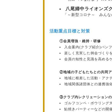
八尾婦中ライオンズ
「～新型コロナ～ みんな
活動重点目標と対策
①
会員増強・維持・研修
入会案内(クラブ紹介)パン
楽しく充実した例会づくり
会員の知性と見識を高める
②
地域の子どもたちとの共同
地域に根差した活動・アク
地域関係諸団体との連携強
③
クラブ内レクリェーションの
ゴルフコンペ・ボウリング
鮎焼きパーティーなどの開