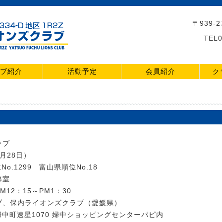
〒939-
TEL0
ブ紹介
活動予定
会員紹介
ク
ラブ
4月28日）
o.1299 富山県順位No.18
修室
2：15～PM1：30
ブ、保内ライオンズクラブ（愛媛県）
市婦中町速星1070 婦中ショッピングセンターパピ内