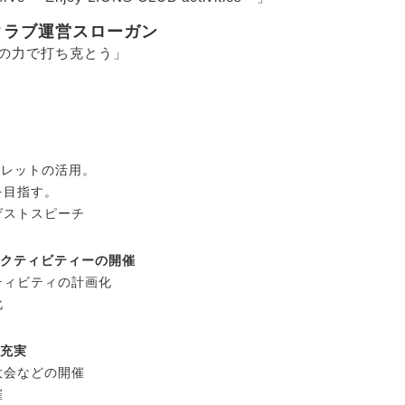
クラブ運営スローガン
の力で打ち克とう」
フレットの活用。
を目指す。
ゲストスピーチ
アクティビティーの開催
ティビティの計画化
化
充実
大会などの開催
催