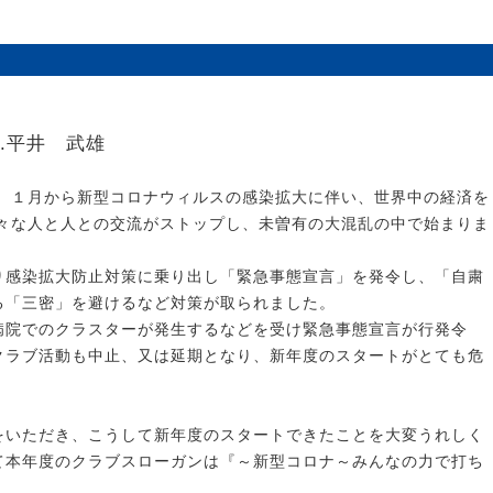
Ｌ.平井 武雄
１月から新型コロナウィルスの感染拡大に伴い、世界中の経済を
々な人と人との交流がストップし、未曽有の大混乱の中で始まりま
感染拡大防止対策に乗り出し「緊急事態宣言」を発令し、「自粛
る「三密」を避けるなど対策が取られました。
院でのクラスターが発生するなどを受け緊急事態宣言が行発令
クラブ活動も中止、又は延期となり、新年度のスタートがとても危
いただき、こうして新年度のスタートできたことを大変うれしく
て本年度のクラブスローガンは『～新型コロナ～みんなの力で打ち